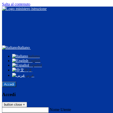
Salta al contenuto
Italiano
Italiano
English
Español
中文
عربى
Accedi
Accedi
button close
×
Nome Utente