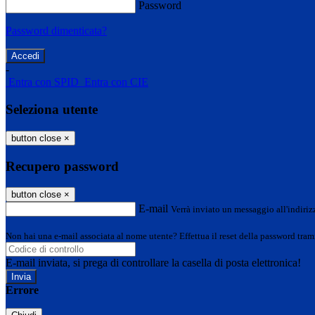
Password
Password dimenticata?
-
Entra con SPID
Entra con CIE
Seleziona utente
button close
×
Recupero password
button close
×
E-mail
Verrà inviato un messaggio all'indirizz
Non hai una e-mail associata al nome utente? Effettua il reset della password tram
E-mail inviata, si prega di controllare la casella di posta elettronica!
Errore