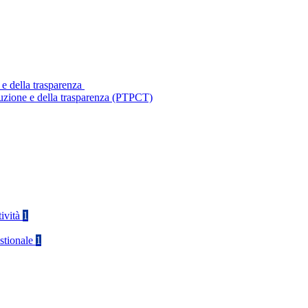
 e della trasparenza
ruzione e della trasparenza (PTPCT)
tività
1
stionale
1