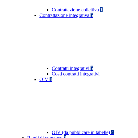
Contrattazione collettiva
1
Contrattazione integrativa
5
Contratti integrativi
5
Costi contratti integrativi
OIV
4
OIV (da pubblicare in tabelle)
4
Bandi di concorso
2