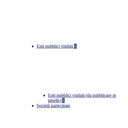
Enti pubblici vigilati
1
Enti pubblici vigilati (da pubblicare in
tabelle)
1
Società partecipate