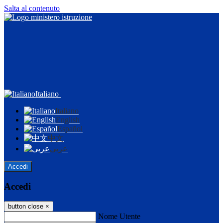
Salta al contenuto
Italiano
Italiano
English
Español
中文
عربى
Accedi
Accedi
button close
×
Nome Utente