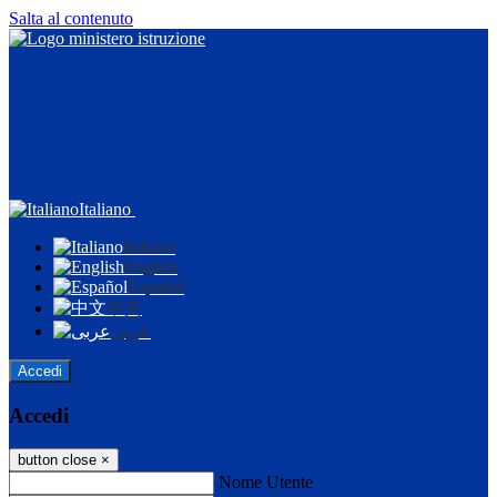
Salta al contenuto
Italiano
Italiano
English
Español
中文
عربى
Accedi
Accedi
button close
×
Nome Utente