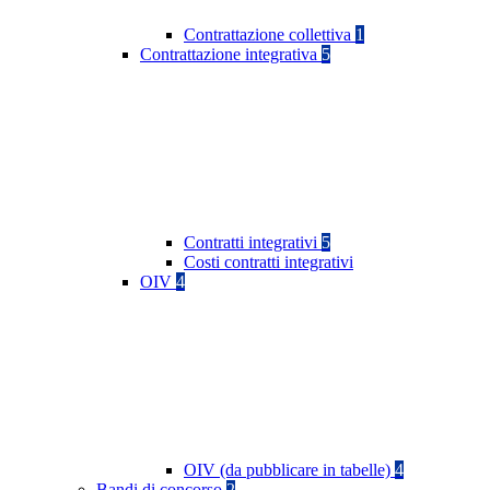
Contrattazione collettiva
1
Contrattazione integrativa
5
Contratti integrativi
5
Costi contratti integrativi
OIV
4
OIV (da pubblicare in tabelle)
4
Bandi di concorso
2