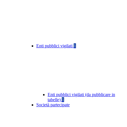
Enti pubblici vigilati
1
Enti pubblici vigilati (da pubblicare in
tabelle)
1
Società partecipate