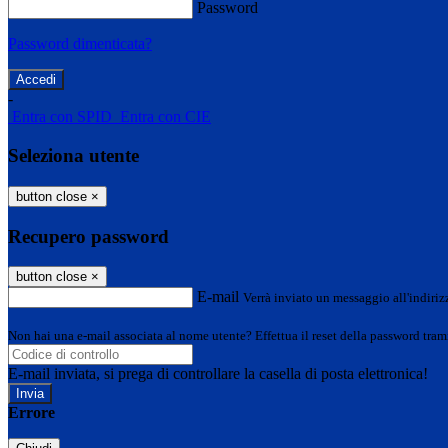
Password
Password dimenticata?
-
Entra con SPID
Entra con CIE
Seleziona utente
button close
×
Recupero password
button close
×
E-mail
Verrà inviato un messaggio all'indirizz
Non hai una e-mail associata al nome utente? Effettua il reset della password tram
E-mail inviata, si prega di controllare la casella di posta elettronica!
Errore