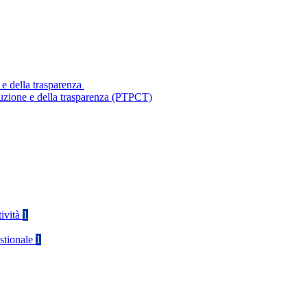
 e della trasparenza
ruzione e della trasparenza (PTPCT)
tività
1
stionale
1