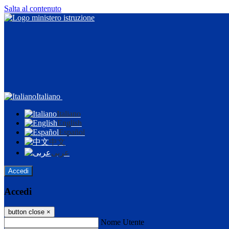
Salta al contenuto
Italiano
Italiano
English
Español
中文
عربى
Accedi
Accedi
button close
×
Nome Utente