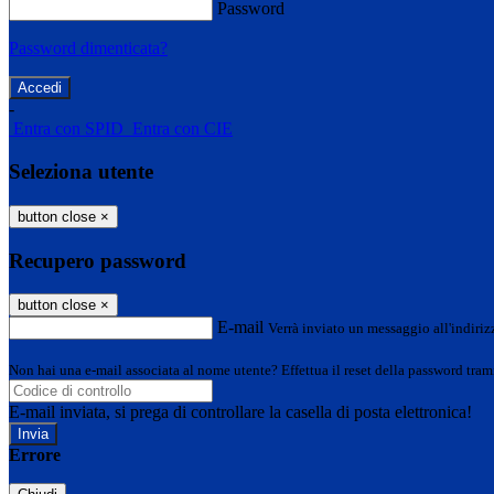
Password
Password dimenticata?
-
Entra con SPID
Entra con CIE
Seleziona utente
button close
×
Recupero password
button close
×
E-mail
Verrà inviato un messaggio all'indirizz
Non hai una e-mail associata al nome utente? Effettua il reset della password tram
E-mail inviata, si prega di controllare la casella di posta elettronica!
Errore