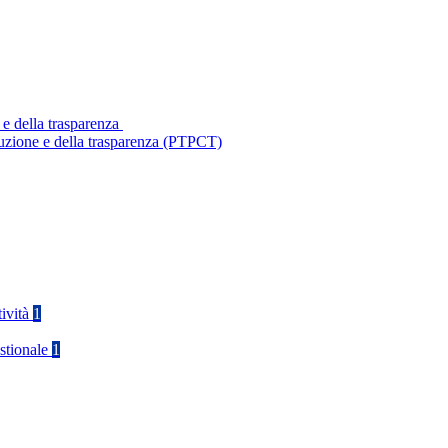
 e della trasparenza
ruzione e della trasparenza (PTPCT)
tività
1
stionale
1