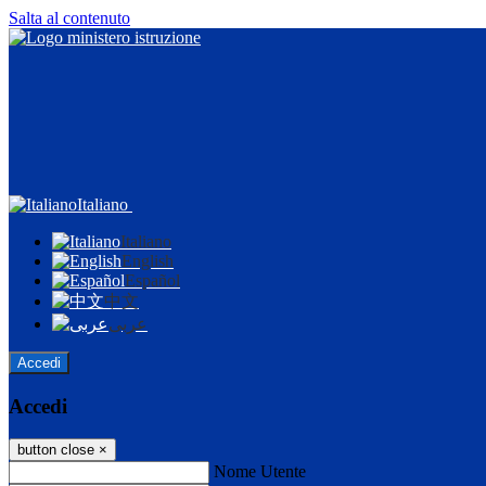
Salta al contenuto
Italiano
Italiano
English
Español
中文
عربى
Accedi
Accedi
button close
×
Nome Utente