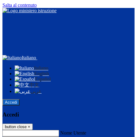
Salta al contenuto
Italiano
Italiano
English
Español
中文
عربى
Accedi
Accedi
button close
×
Nome Utente