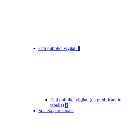
Enti pubblici vigilati
1
Enti pubblici vigilati (da pubblicare in
tabelle)
1
Società partecipate