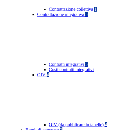
Contrattazione collettiva
1
Contrattazione integrativa
5
Contratti integrativi
5
Costi contratti integrativi
OIV
4
OIV (da pubblicare in tabelle)
4
Bandi di concorso
2