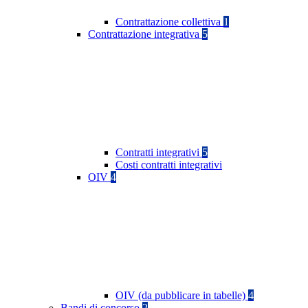
Contrattazione collettiva
1
Contrattazione integrativa
5
Contratti integrativi
5
Costi contratti integrativi
OIV
4
OIV (da pubblicare in tabelle)
4
Bandi di concorso
2