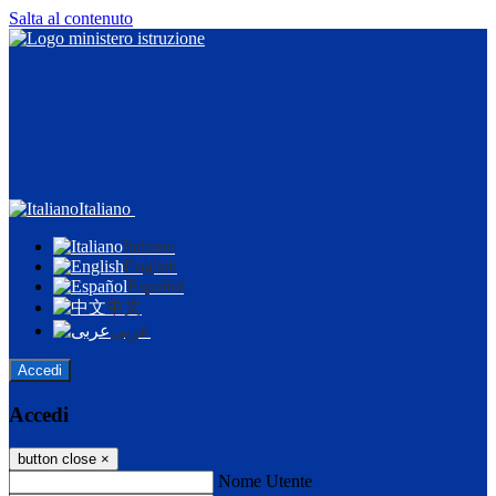
Salta al contenuto
Italiano
Italiano
English
Español
中文
عربى
Accedi
Accedi
button close
×
Nome Utente