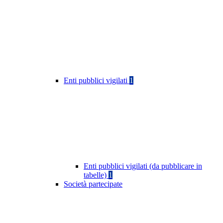
Enti pubblici vigilati
1
Enti pubblici vigilati (da pubblicare in
tabelle)
1
Società partecipate