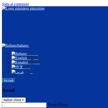
Salta al contenuto
Italiano
Italiano
English
Español
中文
عربى
Accedi
Accedi
button close
×
Nome Utente