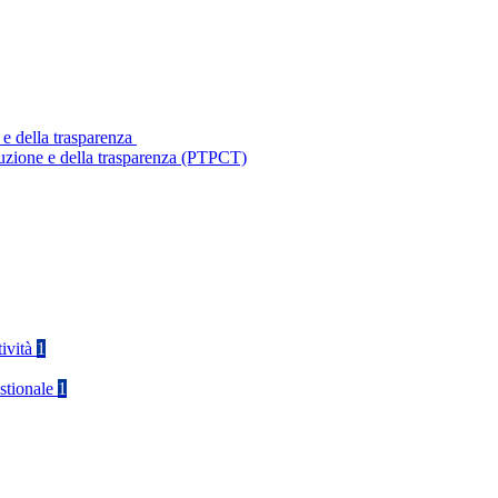
 e della trasparenza
ruzione e della trasparenza (PTPCT)
tività
1
stionale
1