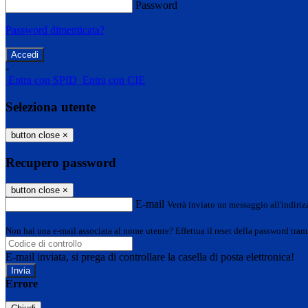
Password
Password dimenticata?
-
Entra con SPID
Entra con CIE
Seleziona utente
button close
×
Recupero password
button close
×
E-mail
Verrà inviato un messaggio all'indirizz
Non hai una e-mail associata al nome utente? Effettua il reset della password tram
E-mail inviata, si prega di controllare la casella di posta elettronica!
Errore