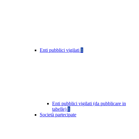
Enti pubblici vigilati
1
Enti pubblici vigilati (da pubblicare in
tabelle)
1
Società partecipate