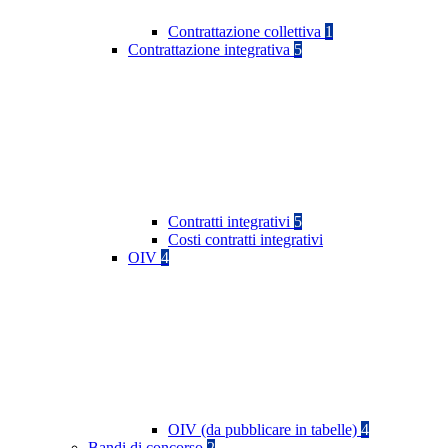
Contrattazione collettiva
1
Contrattazione integrativa
5
Contratti integrativi
5
Costi contratti integrativi
OIV
4
OIV (da pubblicare in tabelle)
4
Bandi di concorso
2