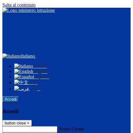
Salta al contenuto
Italiano
Italiano
English
Español
中文
عربى
Accedi
Accedi
button close
×
Nome Utente