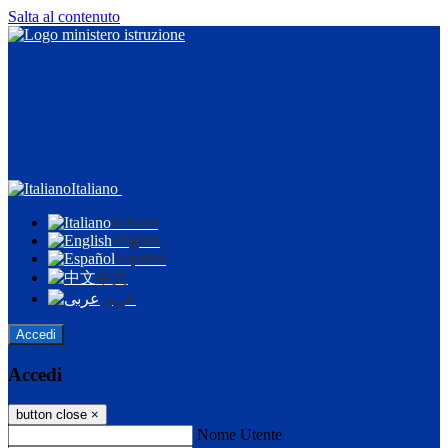
Salta al contenuto
Italiano
Italiano
English
Español
中文
عربى
Accedi
Accedi
button close
×
Nome Utente