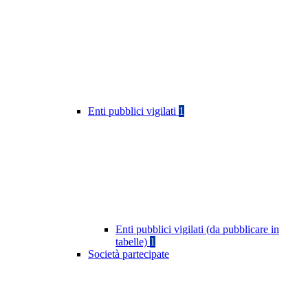
Enti pubblici vigilati
1
Enti pubblici vigilati (da pubblicare in
tabelle)
1
Società partecipate