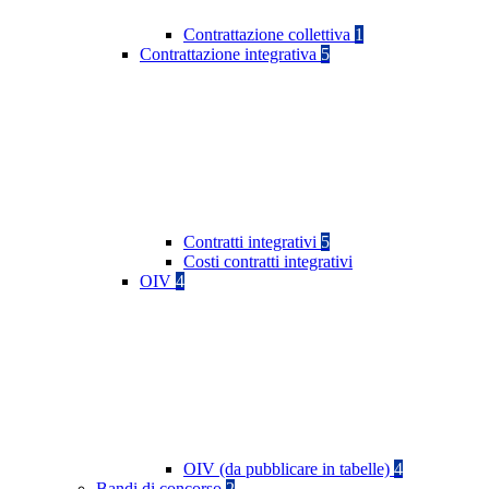
Contrattazione collettiva
1
Contrattazione integrativa
5
Contratti integrativi
5
Costi contratti integrativi
OIV
4
OIV (da pubblicare in tabelle)
4
Bandi di concorso
2