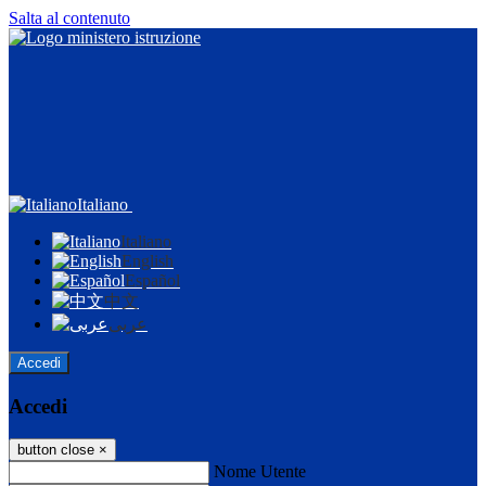
Salta al contenuto
Italiano
Italiano
English
Español
中文
عربى
Accedi
Accedi
button close
×
Nome Utente