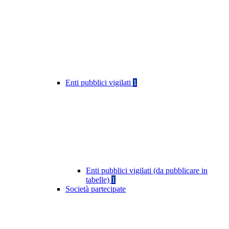
Enti pubblici vigilati
1
Enti pubblici vigilati (da pubblicare in
tabelle)
1
Società partecipate