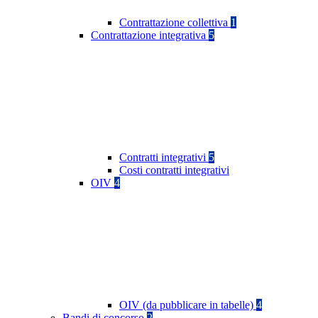
Contrattazione collettiva
1
Contrattazione integrativa
5
Contratti integrativi
5
Costi contratti integrativi
OIV
4
OIV (da pubblicare in tabelle)
4
Bandi di concorso
2