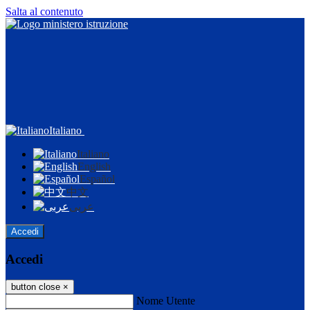
Salta al contenuto
Italiano
Italiano
English
Español
中文
عربى
Accedi
Accedi
button close
×
Nome Utente