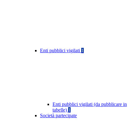
Enti pubblici vigilati
1
Enti pubblici vigilati (da pubblicare in
tabelle)
1
Società partecipate