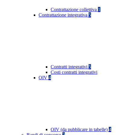
Contrattazione collettiva
1
Contrattazione integrativa
5
Contratti integrativi
5
Costi contratti integrativi
OIV
4
OIV (da pubblicare in tabelle)
4
Bandi di concorso
2