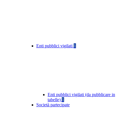
Enti pubblici vigilati
1
Enti pubblici vigilati (da pubblicare in
tabelle)
1
Società partecipate