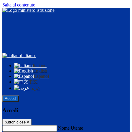
Salta al contenuto
Italiano
Italiano
English
Español
中文
عربى
Accedi
Accedi
button close
×
Nome Utente