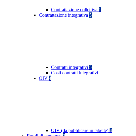
Contrattazione collettiva
1
Contrattazione integrativa
5
Contratti integrativi
5
Costi contratti integrativi
OIV
4
OIV (da pubblicare in tabelle)
4
Bandi di concorso
2