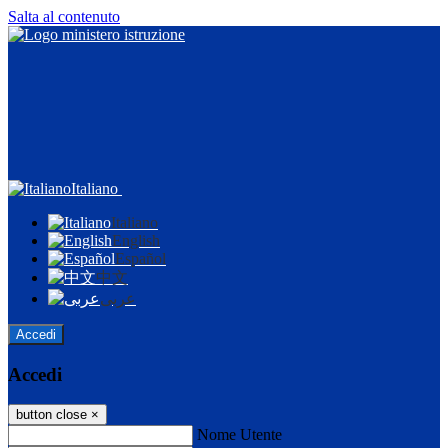
Salta al contenuto
Italiano
Italiano
English
Español
中文
عربى
Accedi
Accedi
button close
×
Nome Utente