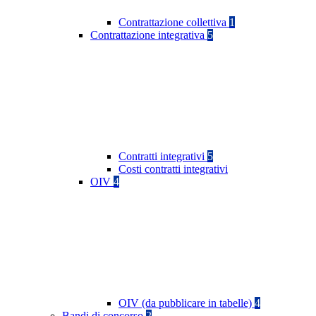
Contrattazione collettiva
1
Contrattazione integrativa
5
Contratti integrativi
5
Costi contratti integrativi
OIV
4
OIV (da pubblicare in tabelle)
4
Bandi di concorso
2