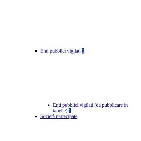
Enti pubblici vigilati
1
Enti pubblici vigilati (da pubblicare in
tabelle)
1
Società partecipate