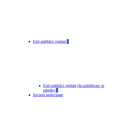
Enti pubblici vigilati
1
Enti pubblici vigilati (da pubblicare in
tabelle)
1
Società partecipate