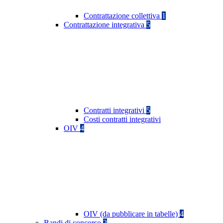
Contrattazione collettiva
1
Contrattazione integrativa
5
Contratti integrativi
5
Costi contratti integrativi
OIV
4
OIV (da pubblicare in tabelle)
4
Bandi di concorso
2