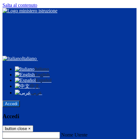
Salta al contenuto
Italiano
Italiano
English
Español
中文
عربى
Accedi
Accedi
button close
×
Nome Utente