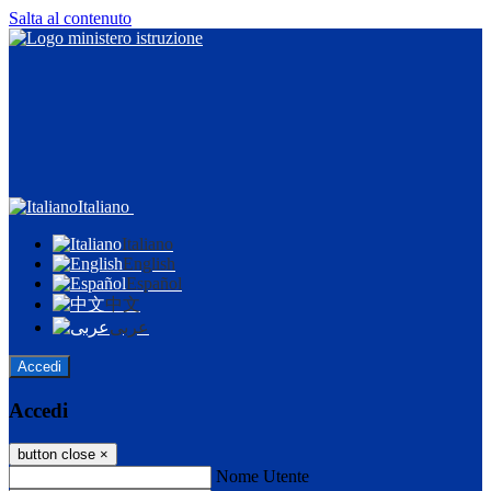
Salta al contenuto
Italiano
Italiano
English
Español
中文
عربى
Accedi
Accedi
button close
×
Nome Utente