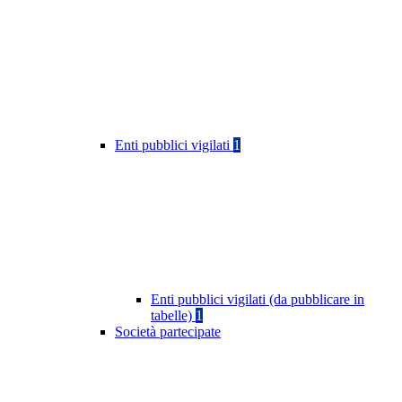
Enti pubblici vigilati
1
Enti pubblici vigilati (da pubblicare in
tabelle)
1
Società partecipate