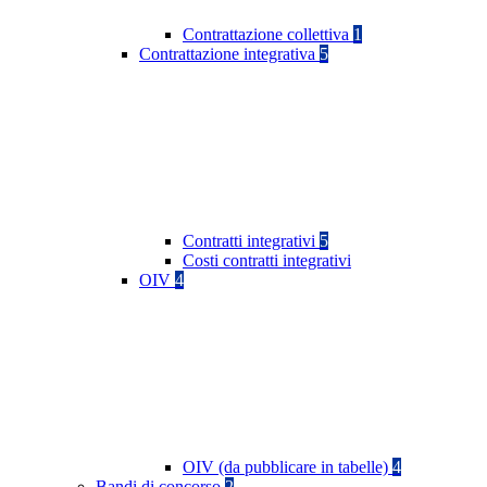
Contrattazione collettiva
1
Contrattazione integrativa
5
Contratti integrativi
5
Costi contratti integrativi
OIV
4
OIV (da pubblicare in tabelle)
4
Bandi di concorso
2