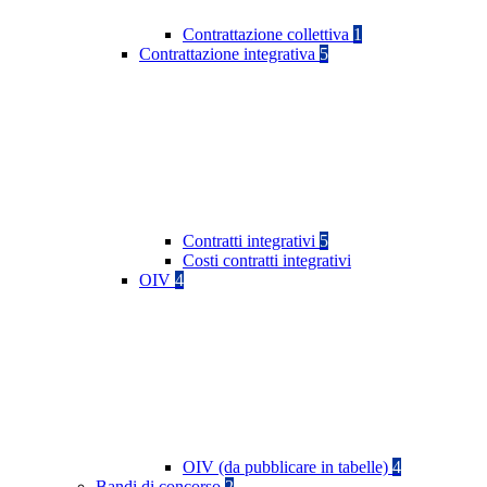
Contrattazione collettiva
1
Contrattazione integrativa
5
Contratti integrativi
5
Costi contratti integrativi
OIV
4
OIV (da pubblicare in tabelle)
4
Bandi di concorso
2