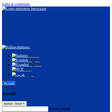
Salta al contenuto
Italiano
Italiano
English
Español
中文
عربى
Accedi
Accedi
button close
×
Nome Utente