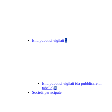
Enti pubblici vigilati
1
Enti pubblici vigilati (da pubblicare in
tabelle)
1
Società partecipate