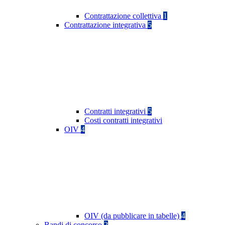
Contrattazione collettiva
1
Contrattazione integrativa
5
Contratti integrativi
5
Costi contratti integrativi
OIV
4
OIV (da pubblicare in tabelle)
4
Bandi di concorso
2