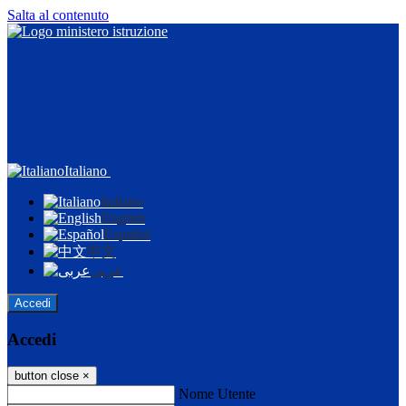
Salta al contenuto
Italiano
Italiano
English
Español
中文
عربى
Accedi
Accedi
button close
×
Nome Utente