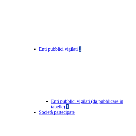
Enti pubblici vigilati
1
Enti pubblici vigilati (da pubblicare in
tabelle)
1
Società partecipate