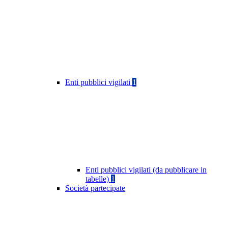
Enti pubblici vigilati
1
Enti pubblici vigilati (da pubblicare in
tabelle)
1
Società partecipate