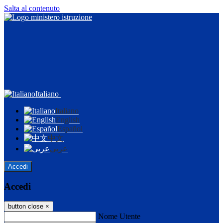
Salta al contenuto
Italiano
Italiano
English
Español
中文
عربى
Accedi
Accedi
button close
×
Nome Utente