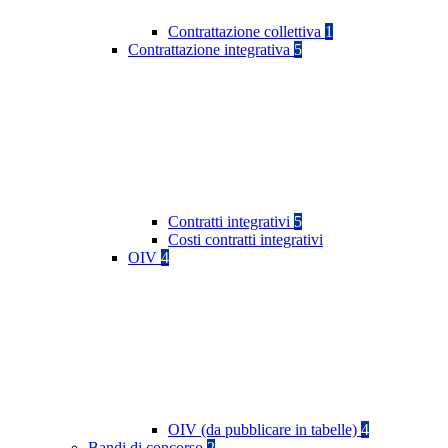
Contrattazione collettiva
1
Contrattazione integrativa
5
Contratti integrativi
5
Costi contratti integrativi
OIV
4
OIV (da pubblicare in tabelle)
4
Bandi di concorso
2