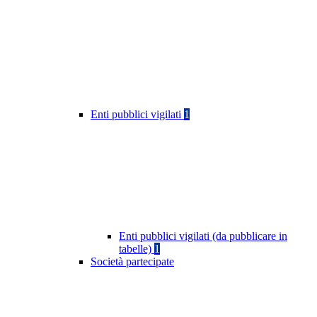
Enti pubblici vigilati
1
Enti pubblici vigilati (da pubblicare in
tabelle)
1
Società partecipate