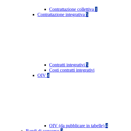
Contrattazione collettiva
1
Contrattazione integrativa
5
Contratti integrativi
5
Costi contratti integrativi
OIV
4
OIV (da pubblicare in tabelle)
4
Bandi di concorso
2