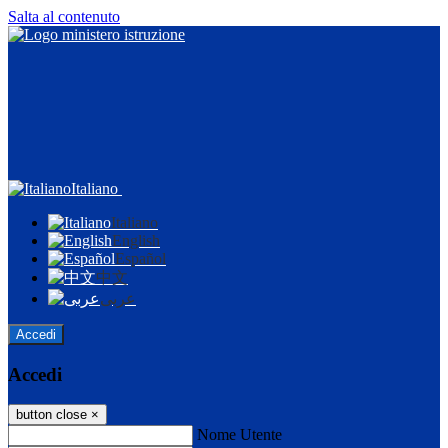
Salta al contenuto
Italiano
Italiano
English
Español
中文
عربى
Accedi
Accedi
button close
×
Nome Utente