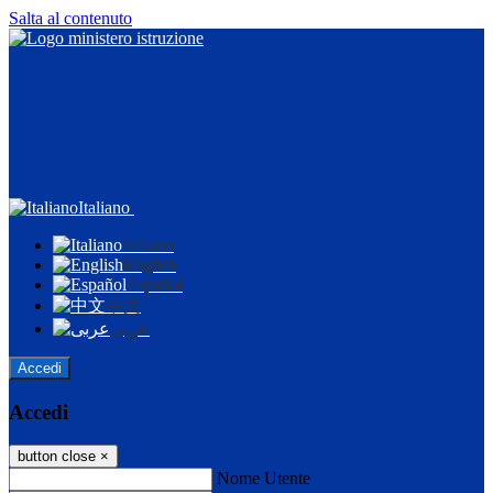
Salta al contenuto
Italiano
Italiano
English
Español
中文
عربى
Accedi
Accedi
button close
×
Nome Utente