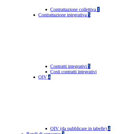
Contrattazione collettiva
1
Contrattazione integrativa
5
Contratti integrativi
5
Costi contratti integrativi
OIV
4
OIV (da pubblicare in tabelle)
4
Bandi di concorso
2