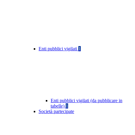
Enti pubblici vigilati
1
Enti pubblici vigilati (da pubblicare in
tabelle)
1
Società partecipate