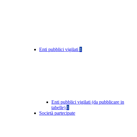
Enti pubblici vigilati
1
Enti pubblici vigilati (da pubblicare in
tabelle)
1
Società partecipate