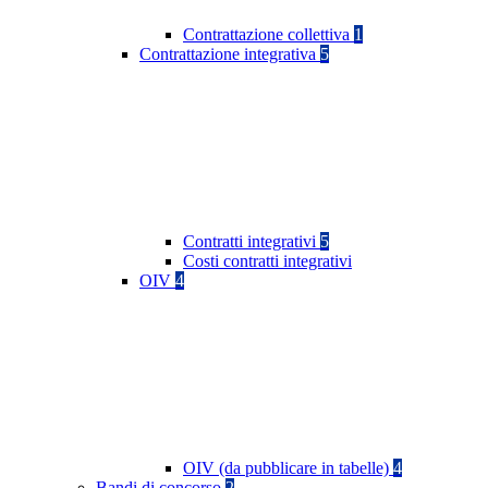
Contrattazione collettiva
1
Contrattazione integrativa
5
Contratti integrativi
5
Costi contratti integrativi
OIV
4
OIV (da pubblicare in tabelle)
4
Bandi di concorso
2