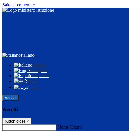
Salta al contenuto
Italiano
Italiano
English
Español
中文
عربى
Accedi
Accedi
button close
×
Nome Utente