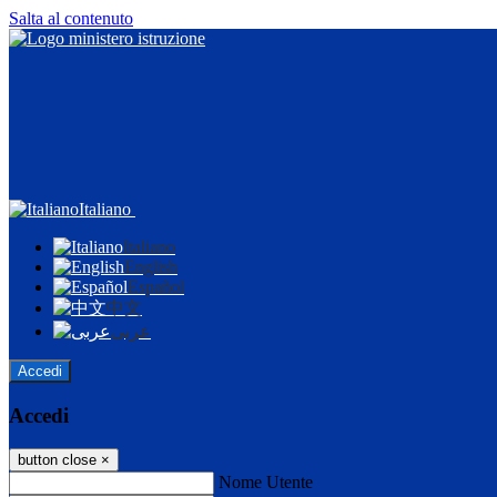
Salta al contenuto
Italiano
Italiano
English
Español
中文
عربى
Accedi
Accedi
button close
×
Nome Utente