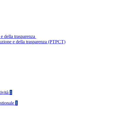
 e della trasparenza
ruzione e della trasparenza (PTPCT)
tività
1
stionale
1