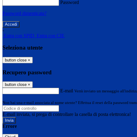
Password
Password dimenticata?
-
Entra con SPID
Entra con CIE
Seleziona utente
button close
×
Recupero password
button close
×
E-mail
Verrà inviato un messaggio all'indirizz
Non hai una e-mail associata al nome utente? Effettua il reset della password tram
E-mail inviata, si prega di controllare la casella di posta elettronica!
Errore