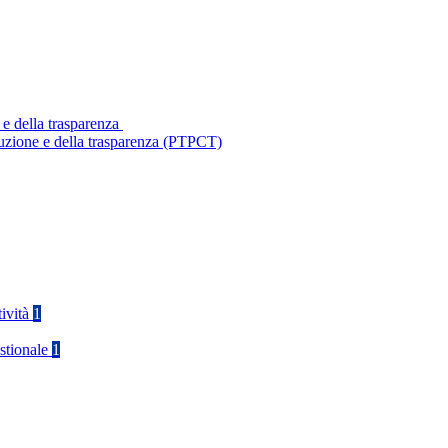
 e della trasparenza
ruzione e della trasparenza (PTPCT)
tività
1
stionale
1