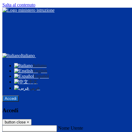
Salta al contenuto
Italiano
Italiano
English
Español
中文
عربى
Accedi
Accedi
button close
×
Nome Utente