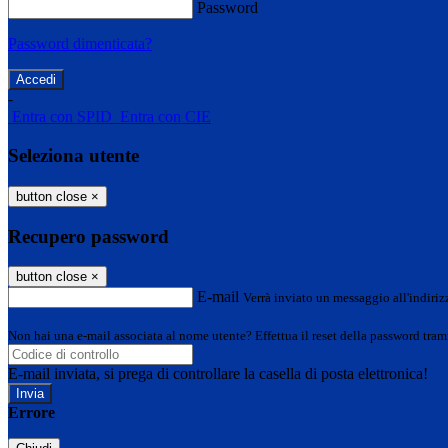
Password
Password dimenticata?
-
Entra con SPID
Entra con CIE
Seleziona utente
button close
×
Recupero password
button close
×
E-mail
Verrà inviato un messaggio all'indirizz
Non hai una e-mail associata al nome utente? Effettua il reset della password tram
E-mail inviata, si prega di controllare la casella di posta elettronica!
Errore