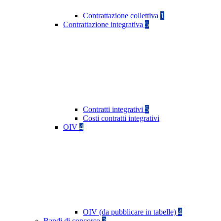
Contrattazione collettiva
1
Contrattazione integrativa
5
Contratti integrativi
5
Costi contratti integrativi
OIV
4
OIV (da pubblicare in tabelle)
4
Bandi di concorso
2