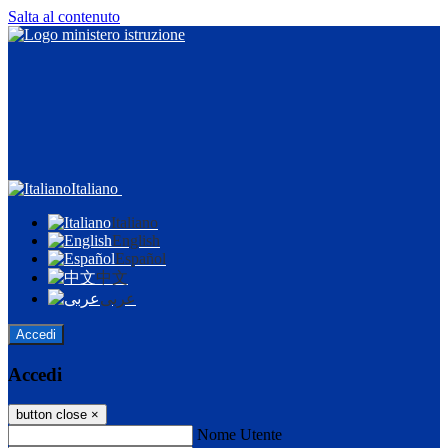
Salta al contenuto
Italiano
Italiano
English
Español
中文
عربى
Accedi
Accedi
button close
×
Nome Utente