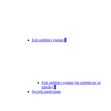
Enti pubblici vigilati
1
Enti pubblici vigilati (da pubblicare in
tabelle)
1
Società partecipate