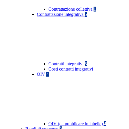
Contrattazione collettiva
1
Contrattazione integrativa
5
Contratti integrativi
5
Costi contratti integrativi
OIV
4
OIV (da pubblicare in tabelle)
4
Bandi di concorso
2