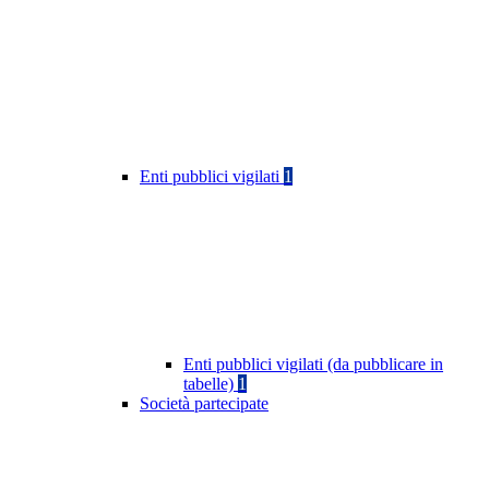
Enti pubblici vigilati
1
Enti pubblici vigilati (da pubblicare in
tabelle)
1
Società partecipate