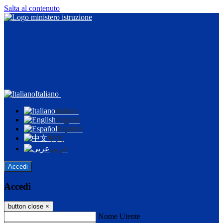
Salta al contenuto
Italiano
Italiano
English
Español
中文
عربى
Accedi
Accedi
button close
×
Nome Utente