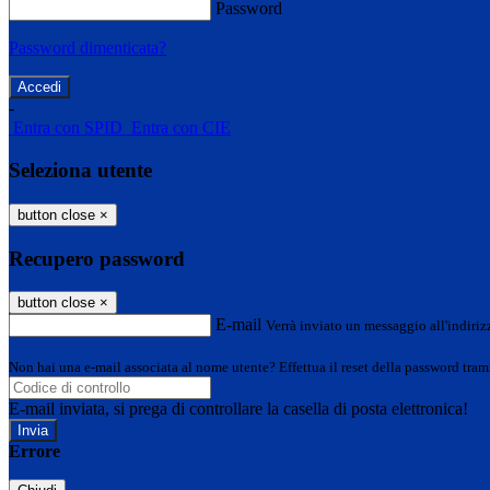
Password
Password dimenticata?
-
Entra con SPID
Entra con CIE
Seleziona utente
button close
×
Recupero password
button close
×
E-mail
Verrà inviato un messaggio all'indirizz
Non hai una e-mail associata al nome utente? Effettua il reset della password tram
E-mail inviata, si prega di controllare la casella di posta elettronica!
Errore