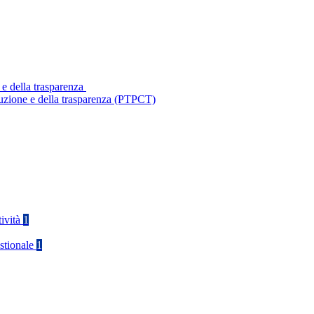
 e della trasparenza
ruzione e della trasparenza (PTPCT)
tività
1
stionale
1