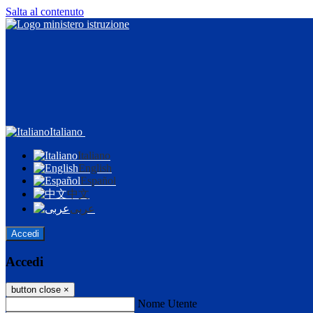
Salta al contenuto
Italiano
Italiano
English
Español
中文
عربى
Accedi
Accedi
button close
×
Nome Utente