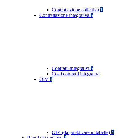
Contrattazione collettiva
1
Contrattazione integrativa
5
Contratti integrativi
5
Costi contratti integrativi
OIV
4
OIV (da pubblicare in tabelle)
4
Bandi di concorso
2