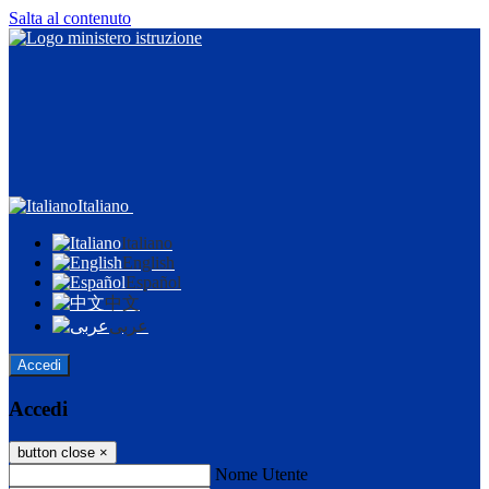
Salta al contenuto
Italiano
Italiano
English
Español
中文
عربى
Accedi
Accedi
button close
×
Nome Utente