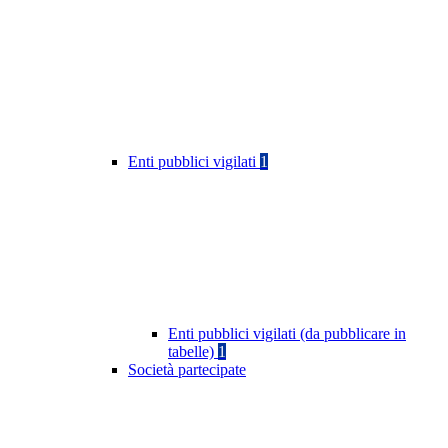
Enti pubblici vigilati
1
Enti pubblici vigilati (da pubblicare in
tabelle)
1
Società partecipate