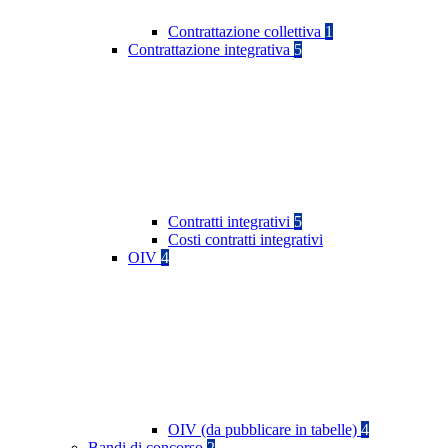
Contrattazione collettiva
1
Contrattazione integrativa
5
Contratti integrativi
5
Costi contratti integrativi
OIV
4
OIV (da pubblicare in tabelle)
4
Bandi di concorso
2