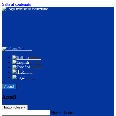
Salta al contenuto
Italiano
Italiano
English
Español
中文
عربى
Accedi
Accedi
button close
×
Nome Utente