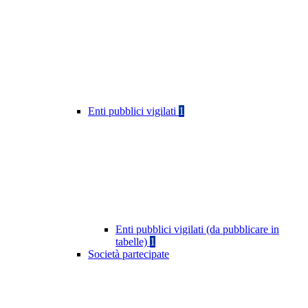
Enti pubblici vigilati
1
Enti pubblici vigilati (da pubblicare in
tabelle)
1
Società partecipate