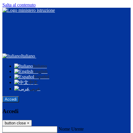
Salta al contenuto
Italiano
Italiano
English
Español
中文
عربى
Accedi
Accedi
button close
×
Nome Utente