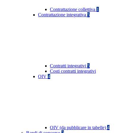
Contrattazione collettiva
1
Contrattazione integrativa
5
Contratti integrativi
5
Costi contratti integrativi
OIV
4
OIV (da pubblicare in tabelle)
4
Bandi di concorso
2