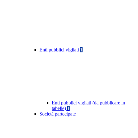
Enti pubblici vigilati
1
Enti pubblici vigilati (da pubblicare in
tabelle)
1
Società partecipate