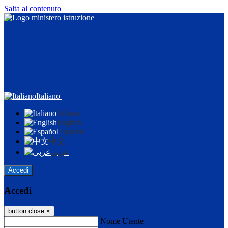
Salta al contenuto
Italiano
Italiano
English
Español
中文
عربى
Accedi
Accedi
button close
×
Nome Utente