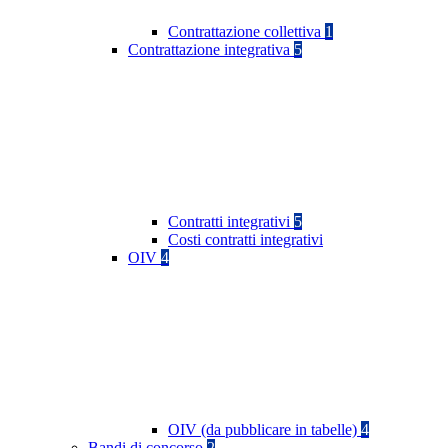
Contrattazione collettiva
1
Contrattazione integrativa
5
Contratti integrativi
5
Costi contratti integrativi
OIV
4
OIV (da pubblicare in tabelle)
4
Bandi di concorso
2