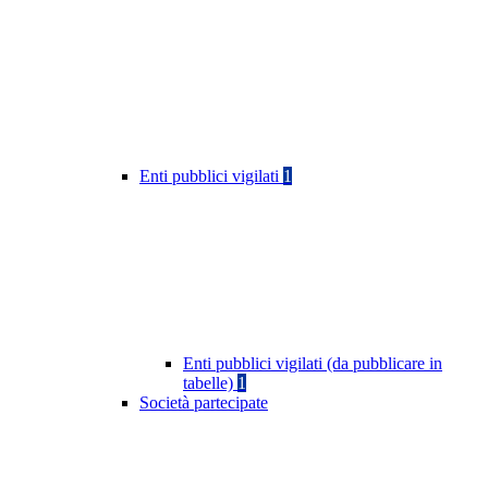
Enti pubblici vigilati
1
Enti pubblici vigilati (da pubblicare in
tabelle)
1
Società partecipate