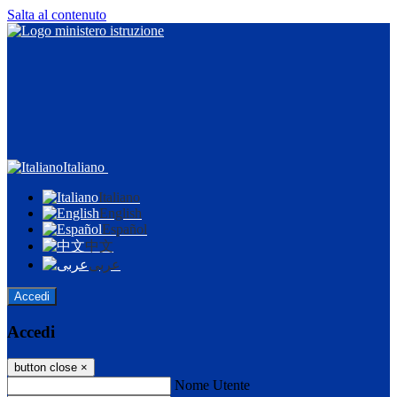
Salta al contenuto
Italiano
Italiano
English
Español
中文
عربى
Accedi
Accedi
button close
×
Nome Utente