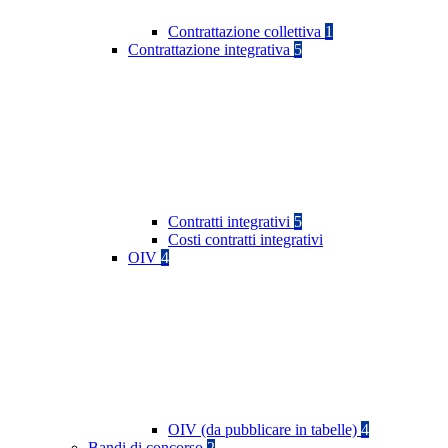
Contrattazione collettiva
1
Contrattazione integrativa
5
Contratti integrativi
5
Costi contratti integrativi
OIV
4
OIV (da pubblicare in tabelle)
4
Bandi di concorso
2