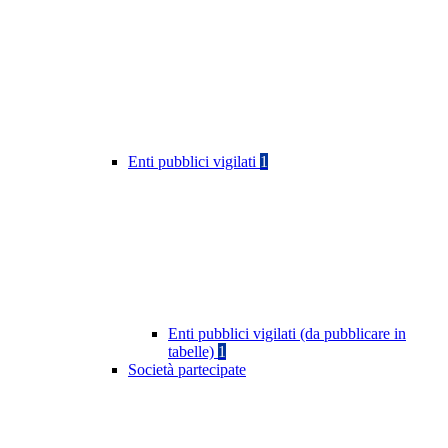
Enti pubblici vigilati
1
Enti pubblici vigilati (da pubblicare in
tabelle)
1
Società partecipate