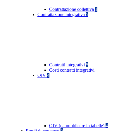
Contrattazione collettiva
1
Contrattazione integrativa
5
Contratti integrativi
5
Costi contratti integrativi
OIV
4
OIV (da pubblicare in tabelle)
4
Bandi di concorso
2