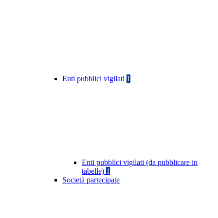
Enti pubblici vigilati
1
Enti pubblici vigilati (da pubblicare in
tabelle)
1
Società partecipate