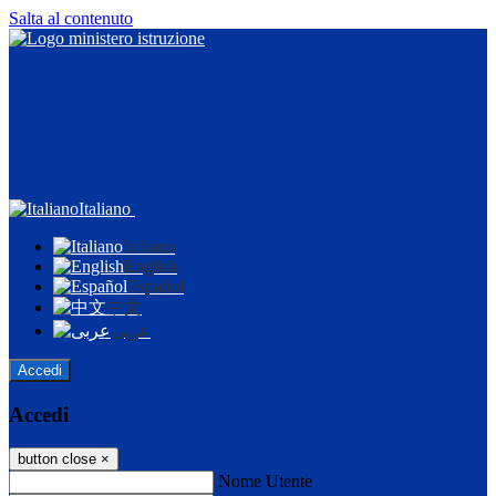
Salta al contenuto
Italiano
Italiano
English
Español
中文
عربى
Accedi
Accedi
button close
×
Nome Utente